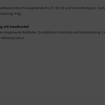
elbarem Anschlussgewinde B 1/4 / B 3/8 und Vorrichtung zur Justi
astung: 4 kg.
ng mit Handkurbel
 eingebaute Rollfeder. Zusätzlicher Feintrieb mit Untersetzung 1:6
r Höhenposition