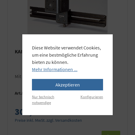
Diese Website verwendet Cookies,
KAISER Kameraarm RLR
um eine bestmögliche Erfahrung
bieten zu können.
Mehr Informationen ...
mit Rechts-/Links-Verstellung
Akzeptieren
Art.Nr.:
K5539
Nur technisch
Konfigurieren
notwendige
309,90 €
Preise inkl. MwSt. zzgl. Versandkosten