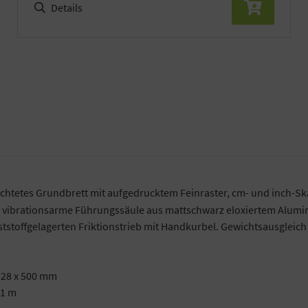
Details
ichtetes Grundbrett mit aufgedrucktem Feinraster, cm- und inch-S
 vibrationsarme Führungssäule aus mattschwarz eloxiertem Alumin
stoffgelagerten Friktionstrieb mit Handkurbel. Gewichtsausgleich
x 28 x 500 mm
 1 m