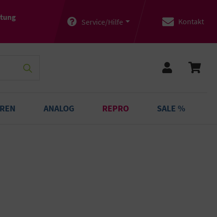
atung
Kontakt
Service/Hilfe
OREN
ANALOG
REPRO
SALE %