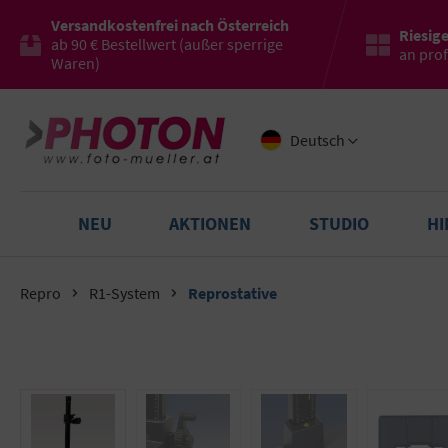
Versandkostenfrei nach Österreich
Riesig
ab 90 € Bestellwert (außer sperrige
an pro
Waren)
Deutsch
NEU
AKTIONEN
STUDIO
H
Repro
R1-System
Reprostative
Bildergalerie überspringen