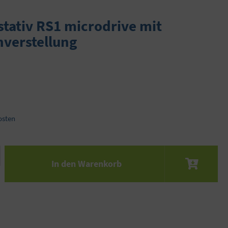
tativ RS1 microdrive mit
nverstellung
osten
 den gewünschten Wert ein oder benutze die S
In den Warenkorb