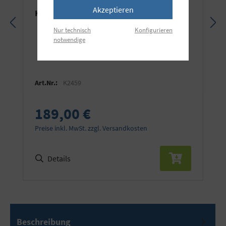
Akzeptieren
KAISER FilmCopy dia MF
Nur technisch
Konfigurieren
notwendige
Art.Nr.:
K2459
189,00 €
Preise inkl. MwSt. zzgl. Versandkosten
Details
Beschreibung