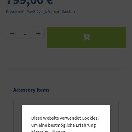
Preise inkl. MwSt. zzgl. Versandkosten
Produkt Anzahl: Gib den gewünschten Wert ein 
Produktgalerie überspringen
Accessory Items
Diese Website verwendet Cookies,
um eine bestmögliche Erfahrung