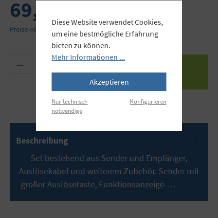
69,95 €
Diese Website verwendet Cookies,
Preise inkl. MwSt. zzgl. Versandkosten
um eine bestmögliche Erfahrung
bieten zu können.
Mehr Informationen ...
Produkt Anzahl: Gib den gewünschten Wert ein 
Akzeptieren
Nur technisch
Konfigurieren
notwendige
Beschreibung
Set bestehend aus Sender und Empfänger,
Auslösekabel und weiterem Zubehör. Sender mit
großer Auslösetaste, Funktionsanzeige-…
Mehr