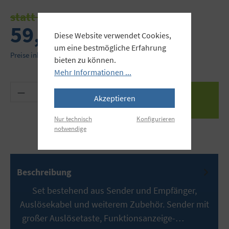
statt 69,95 €
59,90 €
Diese Website verwendet Cookies,
um eine bestmögliche Erfahrung
Preise inkl. MwSt. zzgl. Versandkosten
bieten zu können.
Mehr Informationen ...
Produkt Anzahl: Gib den gewünschten Wert ein 
Akzeptieren
Nur technisch
Konfigurieren
notwendige
Beschreibung
Set bestehend aus Sender und Empfänger,
Auslösekabel und weiterem Zubehör. Sender mit
großer Auslösetaste, Funktionsanzeige-…
Mehr