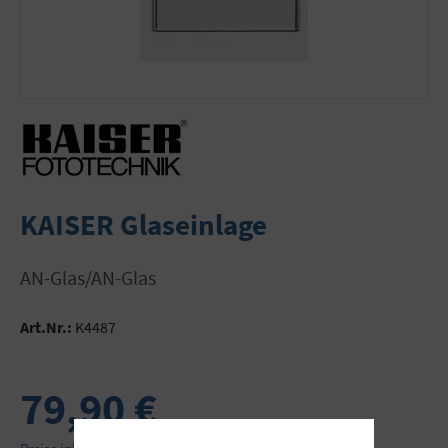
KAISER Glaseinlage
AN-Glas/AN-Glas
Art.Nr.:
K4487
79,90 €