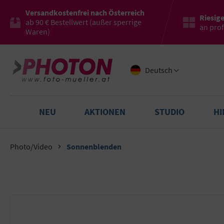
Versandkostenfrei nach Österreich
Riesig
ab 90 € Bestellwert (außer sperrige
an pro
Waren)
Deutsch
NEU
AKTIONEN
STUDIO
H
Photo/Video
Sonnenblenden
Bildergalerie überspringen