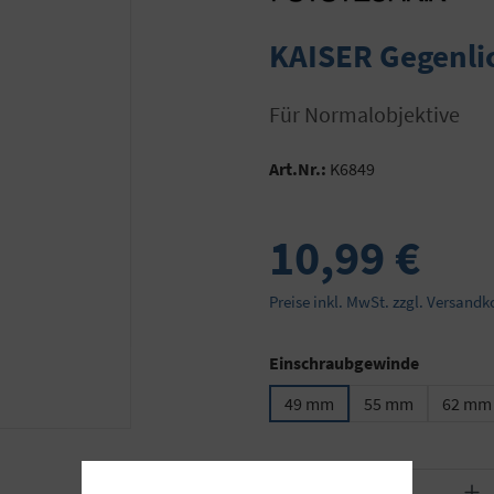
KAISER Gegenli
für Normalobjektive
Art.Nr.:
K6849
10,99 €
Preise inkl. MwSt. zzgl. Versandk
auswähl
Einschraubgewinde
49 mm
55 mm
62 mm
Produkt Anzahl: Gib