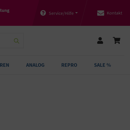
atung
Kontakt
Service/Hilfe
OREN
ANALOG
REPRO
SALE %