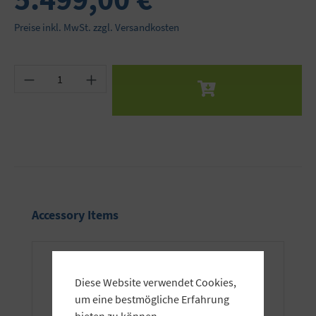
Preise inkl. MwSt. zzgl. Versandkosten
Produkt Anzahl: Gib den gewünschten Wert ein 
Produktgalerie überspringen
Accessory Items
Diese Website verwendet Cookies,
um eine bestmögliche Erfahrung