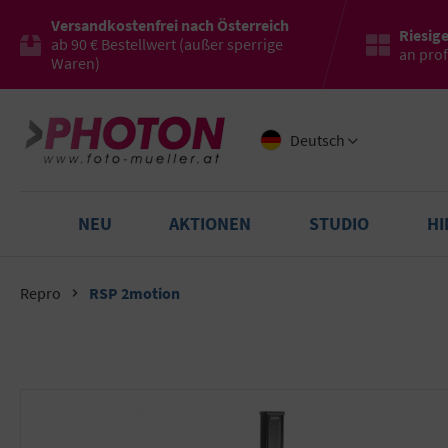
Versandkostenfrei nach Österreich
Riesig
ab 90 € Bestellwert (außer sperrige
an pro
Waren)
Deutsch
NEU
AKTIONEN
STUDIO
H
Repro
RSP 2motion
Bildergalerie überspringen