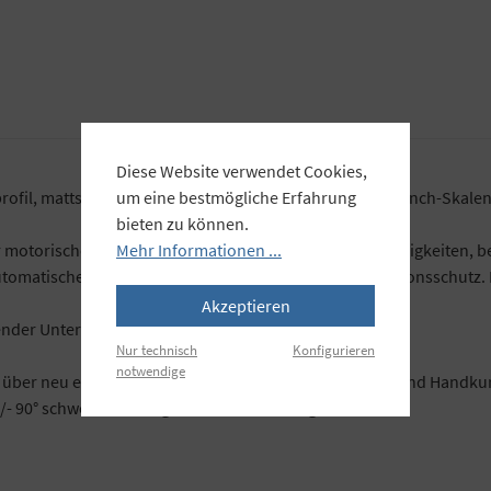
Diese Website verwendet Cookies,
um eine bestmögliche Erfahrung
fil, mattschwarz eloxiert, mit aufgedruckten cm- und inch-Skalen
bieten zu können.
Mehr Informationen ...
er motorischer Höhenverstellung. Zwei Verstellgeschwindigkeiten
Automatische Endabschaltung über Magnetsensor. Kollisionsschutz
Akzeptieren
ender Unterkonstruktion.
Nur technisch
Konfigurieren
notwendige
 über neu entwickelte Parallelführung mit Zahnstange und Handkurb
+/- 90° schwenkbar. Eingebaute Wasserwaage.