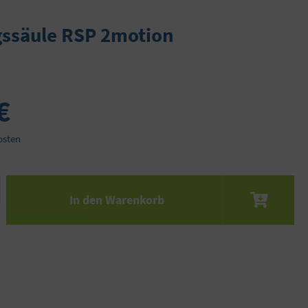
ssäule RSP 2motion
€
osten
 den gewünschten Wert ein oder benutze die S
In den Warenkorb