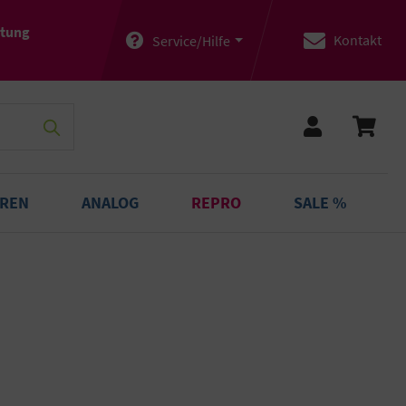
atung
Kontakt
Service/Hilfe
OREN
ANALOG
REPRO
SALE %