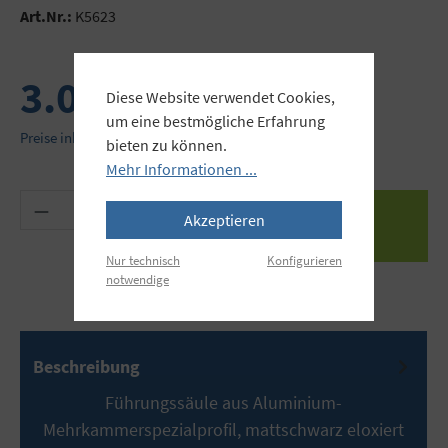
Art.Nr.:
K5623
3.099,00 €
Diese Website verwendet Cookies,
um eine bestmögliche Erfahrung
Preise inkl. MwSt. zzgl. Versandkosten
bieten zu können.
Mehr Informationen ...
Produkt Anzahl: Gib den gewünschten Wert ein 
Akzeptieren
Nur technisch
Konfigurieren
notwendige
Beschreibung
Führungssäule aus Aluminium-
Mehrkammerspezialprofil, mattschwarz eloxiert