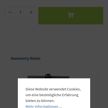
Produkt Anzahl: Gib den gewünschten Wert ein 
Produktgalerie überspringen
Accessory Items
Diese Website verwendet Cookies,
um eine bestmögliche Erfahrung
bieten zu können.
Mehr Informationen ...