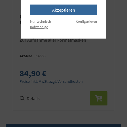
Akzeptieren
KAISER Basis-Buchbildbühne ohne
Nur technisch
Konfigurieren
Einlagen
notwendige
zur Aufnahme aller Formatmasken
Art.Nr.:
K4583
84,90 €
Preise inkl. MwSt. zzgl. Versandkosten
Details