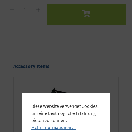
Produkt Anzahl: Gib den gewünschten Wert ein 
Produktgalerie überspringen
Accessory Items
Diese Website verwendet Cookies,
um eine bestmögliche Erfahrung
bieten zu können.
Mehr Informationen ...