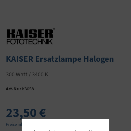
KAISER Ersatzlampe Halogen
300 Watt / 3400 K
Art.Nr.:
K3058
23,50 €
Preise inkl. MwSt. zzgl. Versandkosten