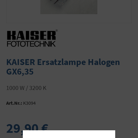
KAISER Ersatzlampe Halogen
GX6,35
1000 W / 3200 K
Art.Nr.:
K3094
29,90 €