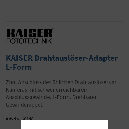
KAISER Drahtauslöser-Adapter
L-Form
Zum Anschluss des üblichen Drahtauslösers an
Kameras mit schwer erreichbarem
Anschlussgewinde. L-Form. Drehbarer
Gewindenippel.
Art.Nr.:
K6148