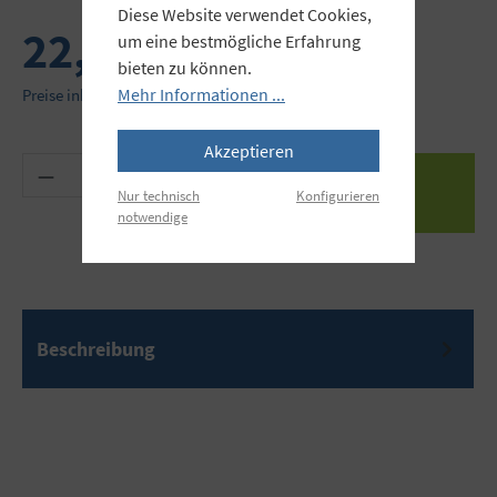
Diese Website verwendet Cookies,
22,90 €
um eine bestmögliche Erfahrung
bieten zu können.
Mehr Informationen ...
Preise inkl. MwSt. zzgl. Versandkosten
Akzeptieren
Produkt Anzahl: Gib den gewünschten Wert ein 
Nur technisch
Konfigurieren
notwendige
Beschreibung