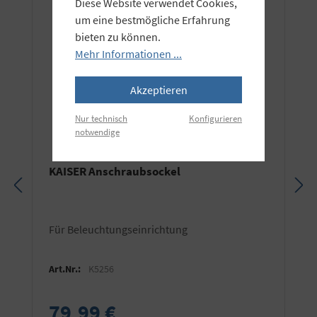
Diese Website verwendet Cookies,
um eine bestmögliche Erfahrung
bieten zu können.
Mehr Informationen ...
Akzeptieren
Nur technisch
Konfigurieren
notwendige
KAISER Anschraubsockel
für Beleuchtungseinrichtung
Art.Nr.:
K5256
79,99 €