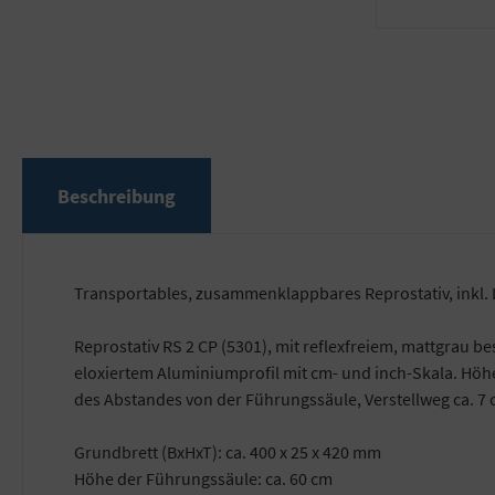
Beschreibung
Transportables, zusammenklappbares Reprostativ, inkl. 
Reprostativ RS 2 CP (5301), mit reflexfreiem, mattgrau 
eloxiertem Aluminiumprofil mit cm- und inch-Skala. Höh
des Abstandes von der Führungssäule, Verstellweg ca. 7 
Grundbrett (BxHxT): ca. 400 x 25 x 420 mm
Höhe der Führungssäule: ca. 60 cm