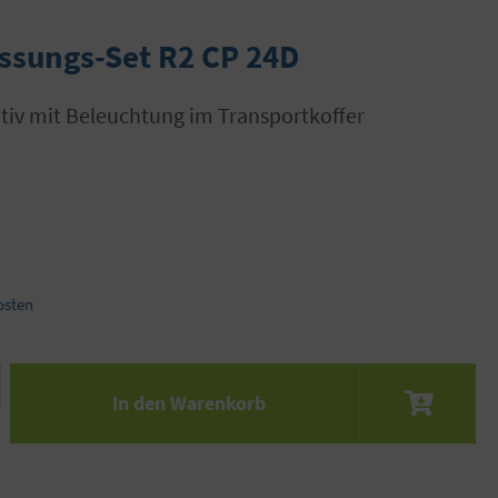
ssungs-Set R2 CP 24D
ativ mit Beleuchtung im Transportkoffer
osten
 den gewünschten Wert ein oder benutze die S
In den Warenkorb