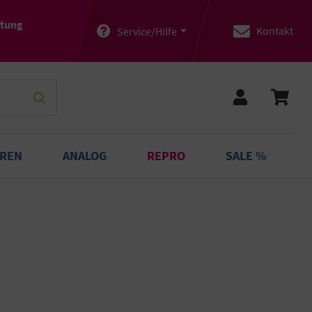
atung
Kontakt
Service/Hilfe
OREN
ANALOG
REPRO
SALE %