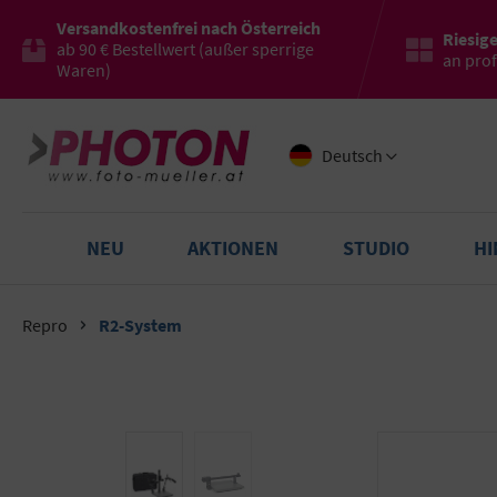
Versandkostenfrei nach Österreich
Riesig
ab 90 € Bestellwert (außer sperrige
an pro
Waren)
Deutsch
NEU
AKTIONEN
STUDIO
H
Repro
R2-System
Bildergalerie überspringen