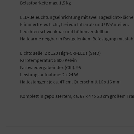
Belastbarkeit: max. 1,5 kg
LED-Beleuchtungseinrichtung mit zwei Tageslicht-Fläche
Flimmerfreies Licht, frei von Infrarot- und UV-Anteilen.
Leuchten schwenkbar und höhenverstellbar.
Haltearme neigbar in Rastgelenken. Befestigung mit st
Lichtquelle: 2 x 120 High-CRI-LEDs (SMD)
Farbtemperatur: 5600 Kelvin
Farbwiedergabeindex (CRI): 95
Leistungsaufnahme: 2 x 24 W
Haltestangen: je ca. 47 cm, Querschnitt 16 x 16 mm
Komplett in gepolstertem, ca. 67 x 47 x 23 cm großem Tra