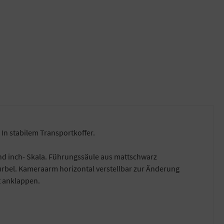
In stabilem Transportkoffer.
und inch- Skala. Führungssäule aus mattschwarz
urbel. Kameraarm horizontal verstellbar zur Änderung
t anklappen.