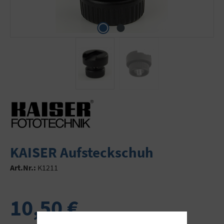
KAISER Aufsteckschuh
Art.Nr.:
K1211
10,50 €