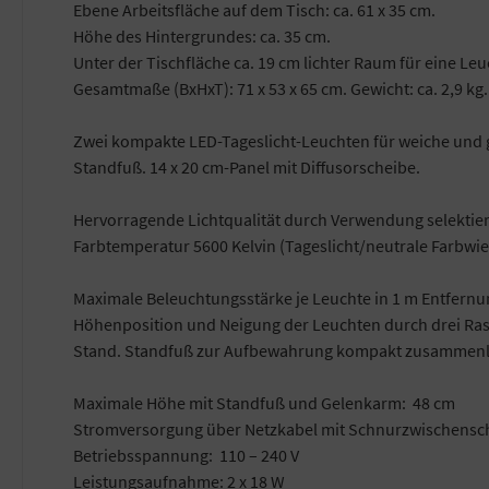
Ebene Arbeitsfläche auf dem Tisch: ca. 61 x 35 cm.
Höhe des Hintergrundes: ca. 35 cm.
Unter der Tischfläche ca. 19 cm lichter Raum für eine Leu
Gesamtmaße (BxHxT): 71 x 53 x 65 cm. Gewicht: ca. 2,9 kg.
Zwei kompakte LED-Tageslicht-Leuchten für weiche und 
Standfuß. 14 x 20 cm-Panel mit Diffusorscheibe.
Hervorragende Lichtqualität durch Verwendung selektiert
Farbtemperatur 5600 Kelvin (Tageslicht/neutrale Farbwi
Maximale Beleuchtungsstärke je Leuchte in 1 m Entfernun
Höhenposition und Neigung der Leuchten durch drei Rastg
Stand. Standfuß zur Aufbewahrung kompakt zusammenl
Maximale Höhe mit Standfuß und Gelenkarm: 48 cm
Stromversorgung über Netzkabel mit Schnurzwischensch
Betriebsspannung: 110 – 240 V
Leistungsaufnahme: 2 x 18 W