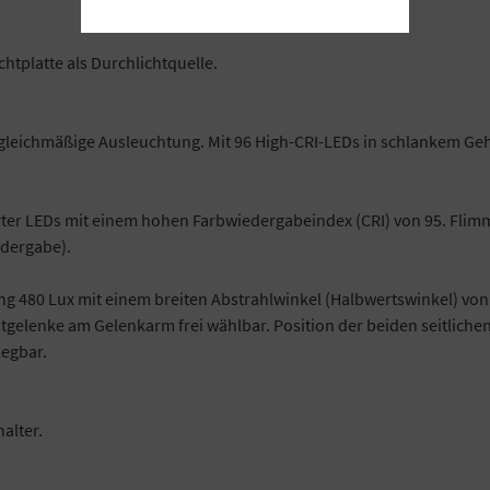
chtplatte als Durchlichtquelle.
gleichmäßige Ausleuchtung. Mit 96 High-CRI-LEDs in schlankem Geh
er LEDs mit einem hohen Farbwiedergabeindex (CRI) von 95. Flimmerf
edergabe).
g 480 Lux mit einem breiten Abstrahlwinkel (Halbwertswinkel) von
elenke am Gelenkarm frei wählbar. Position der beiden seitlichen 
egbar.
alter.