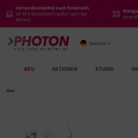
Versandkostenfrei nach Österreich
Riesig
ab 90 € Bestellwert (außer sperrige
an pro
Waren)
Deutsch
NEU
AKTIONEN
STUDIO
H
Neu
Bildergalerie überspringen