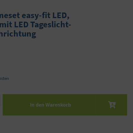
eset easy-fit LED,
it LED Tageslicht-
nrichtung
osten
 den gewünschten Wert ein oder benutze die S
In den Warenkorb