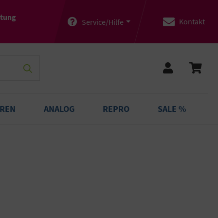
atung
Kontakt
Service/Hilfe
OREN
ANALOG
REPRO
SALE %