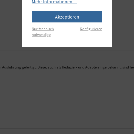
Mehr Informationen ...
Akzeptieren
Nur technisch
Konfigurieren
notwendige
Ausführung gefertigt. Diese, auch als Reduzier- und Adapterringe bekannt, sind he