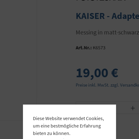
KAISER - Adapte
Messing in matt-schwar
Art.Nr.:
K6573
19,00 €
Preise inkl. MwSt. zzgl. Versandk
Produkt Anzahl: Gib
Diese Website verwendet Cookies,
um eine bestmögliche Erfahrung
bieten zu können.