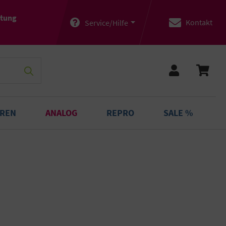
atung
Kontakt
Service/Hilfe
OREN
ANALOG
REPRO
SALE %