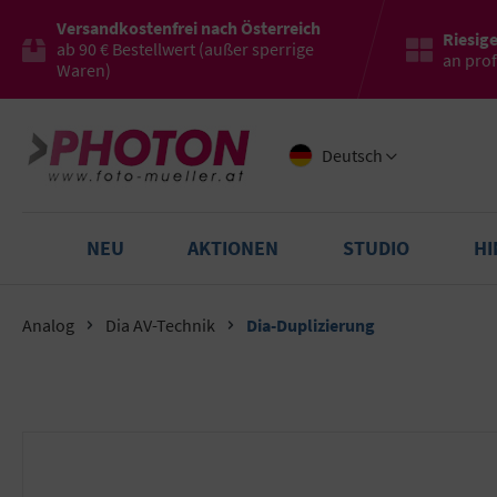
Versandkostenfrei nach Österreich
Riesig
ab 90 € Bestellwert (außer sperrige
an pro
Waren)
Deutsch
NEU
AKTIONEN
STUDIO
H
Analog
Dia AV-Technik
Dia-Duplizierung
Bildergalerie überspringen