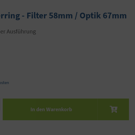
rring - Filter 58mm / Optik 67mm
zer Ausführung
osten
 den gewünschten Wert ein oder benutze die S
In den Warenkorb