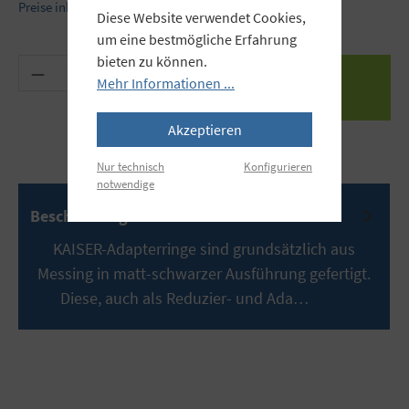
Preise inkl. MwSt. zzgl. Versandkosten
Diese Website verwendet Cookies,
um eine bestmögliche Erfahrung
bieten zu können.
Produkt Anzahl: Gib den gewünschten Wert ein 
Mehr Informationen ...
Akzeptieren
Nur technisch
Konfigurieren
notwendige
Beschreibung
KAISER-Adapterringe sind grundsätzlich aus
Messing in matt-schwarzer Ausführung gefertigt.
Diese, auch als Reduzier- und Ada…
Mehr