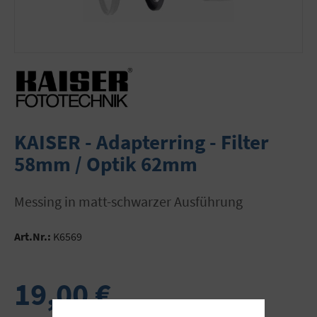
KAISER - Adapterring - Filter
58mm / Optik 62mm
Messing in matt-schwarzer Ausführung
Art.Nr.:
K6569
19,00 €