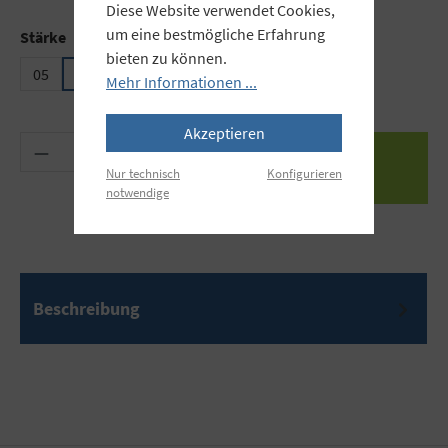
Diese Website verwendet Cookies,
um eine bestmögliche Erfahrung
auswählen
Stärke
bieten zu können.
05
10
15
025
Mehr Informationen ...
Akzeptieren
Produkt Anzahl: Gib den gewünschten Wert ein 
Nur technisch
Konfigurieren
notwendige
Beschreibung