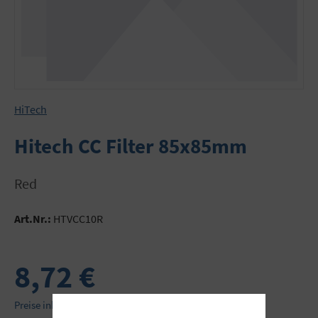
HiTech
Hitech CC Filter 85x85mm
Red
Art.Nr.:
HTVCC10R
8,72 €
Preise inkl. MwSt. zzgl. Versandkosten