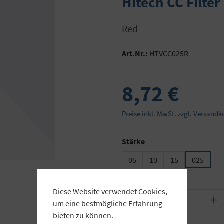
Hitech CC Filt
Red
Art.Nr.:
HTVCC025R
8,72 €
Preise inkl. MwSt. zzgl. Versandk
auswählen
Stärke
05
10
15
025
Diese Website verwendet Cookies,
Produkt Anzahl: Gib
um eine bestmögliche Erfahrung
bieten zu können.