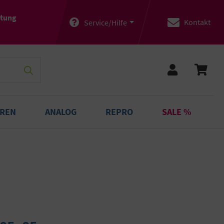
atung
Kontakt
Service/Hilfe
OREN
ANALOG
REPRO
SALE %