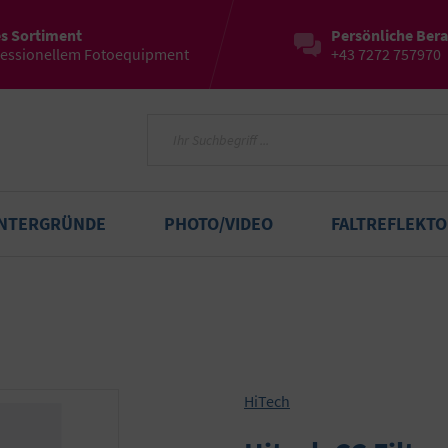
es Sortiment
Persönliche Ber
fessionellem Fotoequipment
+43 7272 757970
INTERGRÜNDE
PHOTO/VIDEO
FALTREFLEKT
HiTech