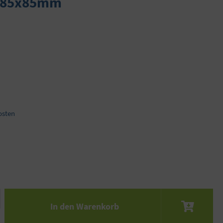
er 85x85mm
osten
 den gewünschten Wert ein oder benutze die S
In den Warenkorb