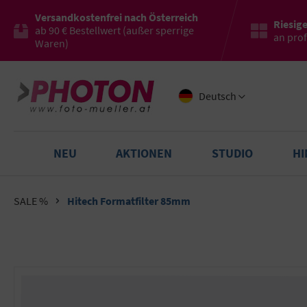
Versandkostenfrei nach Österreich
Riesig
ab 90 € Bestellwert (außer sperrige
an pro
Waren)
Deutsch
NEU
AKTIONEN
STUDIO
H
SALE %
Hitech Formatfilter 85mm
Bildergalerie überspringen