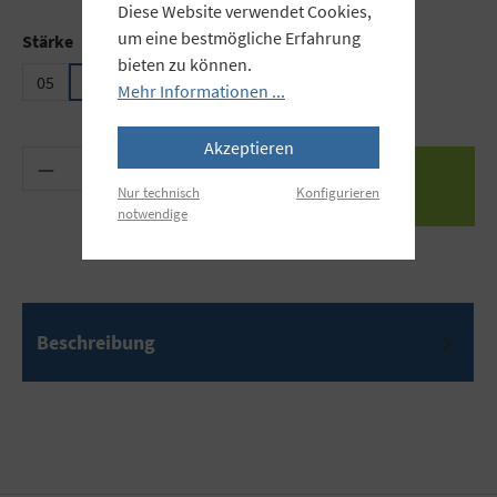
Diese Website verwendet Cookies,
um eine bestmögliche Erfahrung
auswählen
Stärke
bieten zu können.
05
15
025
Mehr Informationen ...
Akzeptieren
Produkt Anzahl: Gib den gewünschten Wert ein 
Nur technisch
Konfigurieren
notwendige
Beschreibung