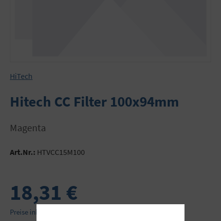
HiTech
Hitech CC Filter 100x94mm
Magenta
Art.Nr.:
HTVCC15M100
18,31 €
Preise inkl. MwSt. zzgl. Versandkosten