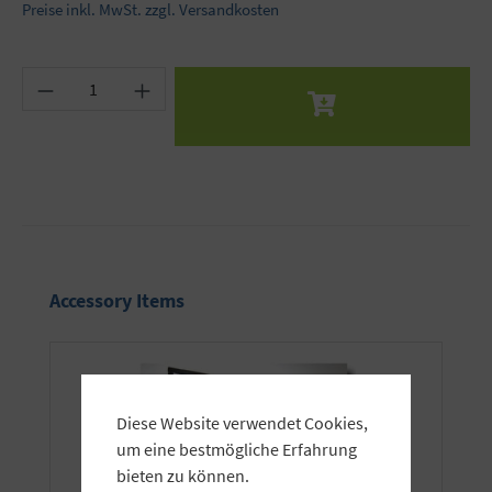
Preise inkl. MwSt. zzgl. Versandkosten
Produkt Anzahl: Gib den gewünschten Wert ein 
Produktgalerie überspringen
Accessory Items
Diese Website verwendet Cookies,
um eine bestmögliche Erfahrung
bieten zu können.