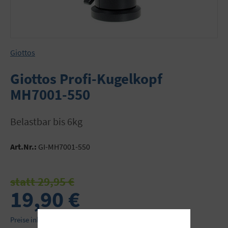
Giottos
Giottos Profi-Kugelkopf
MH7001-550
belastbar bis 6kg
Art.Nr.:
GI-MH7001-550
statt 29,95 €
19,90 €
Preise inkl. MwSt. zzgl. Versandkosten