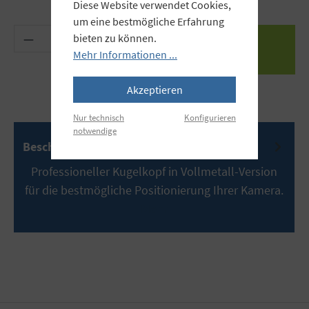
Diese Website verwendet Cookies,
um eine bestmögliche Erfahrung
Produkt Anzahl: Gib den gewünschten Wert ein 
bieten zu können.
Mehr Informationen ...
Akzeptieren
Nur technisch
Konfigurieren
notwendige
Beschreibung
Professioneller Kugelkopf in Vollmetall-Version
für die bestmögliche Positionierung Ihrer Kamera.
Mehr