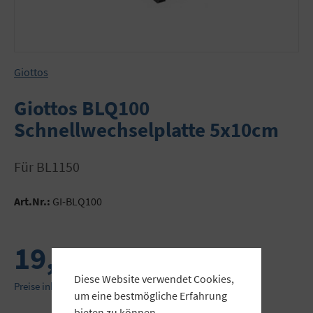
Giottos
Giottos BLQ100
Schnellwechselplatte 5x10cm
für BL1150
Art.Nr.:
GI-BLQ100
19,00 €
Diese Website verwendet Cookies,
Preise inkl. MwSt. zzgl. Versandkosten
um eine bestmögliche Erfahrung
bieten zu können.