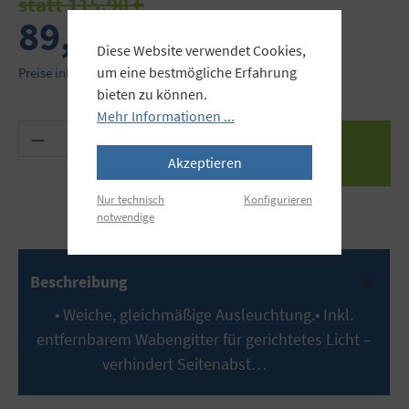
statt 115,90 €
89,90 €
Diese Website verwendet Cookies,
um eine bestmögliche Erfahrung
Preise inkl. MwSt. zzgl. Versandkosten
bieten zu können.
Mehr Informationen ...
Produkt Anzahl: Gib den gewünschten Wert ein 
Akzeptieren
Nur technisch
Konfigurieren
notwendige
Beschreibung
• Weiche, gleichmäßige Ausleuchtung.• Inkl.
entfernbarem Wabengitter für gerichtetes Licht –
verhindert Seitenabst…
Mehr