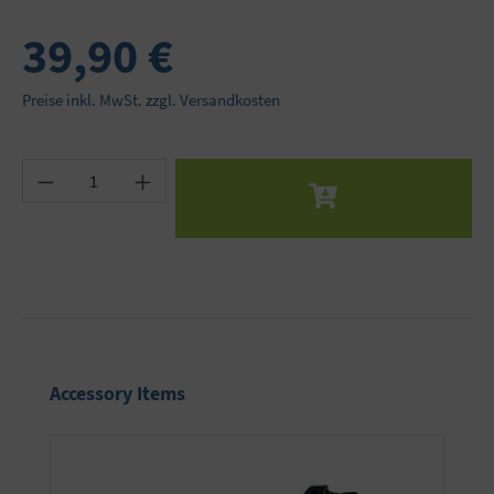
39,90 €
Preise inkl. MwSt. zzgl. Versandkosten
Produkt Anzahl: Gib den gewünschten Wert ein 
Produktgalerie überspringen
Accessory Items