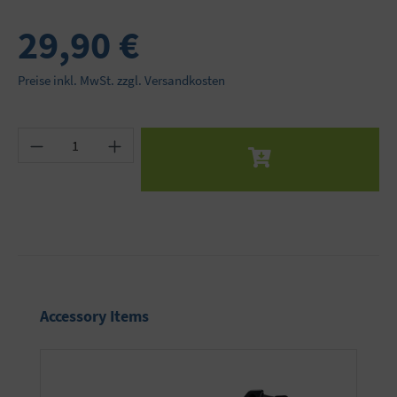
29,90 €
Preise inkl. MwSt. zzgl. Versandkosten
Produkt Anzahl: Gib den gewünschten Wert ein 
Produktgalerie überspringen
Accessory Items