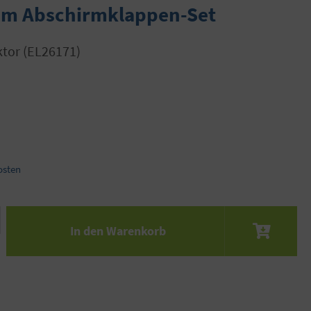
cm Abschirmklappen-Set
ktor (EL26171)
osten
 den gewünschten Wert ein oder benutze die S
In den Warenkorb