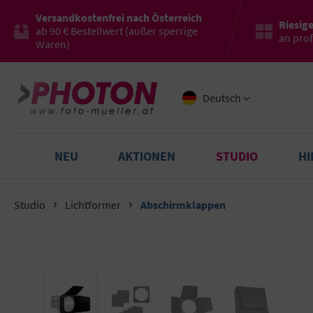
Versandkostenfrei nach Österreich
Riesig
ab 90 € Bestellwert (außer sperrige
an pro
Waren)
Deutsch
NEU
AKTIONEN
STUDIO
H
Studio
Lichtformer
Abschirmklappen
Bildergalerie überspringen