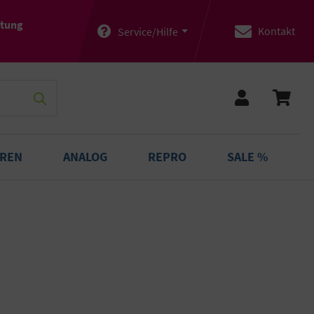
atung
Kontakt
Service/Hilfe
OREN
ANALOG
REPRO
SALE %