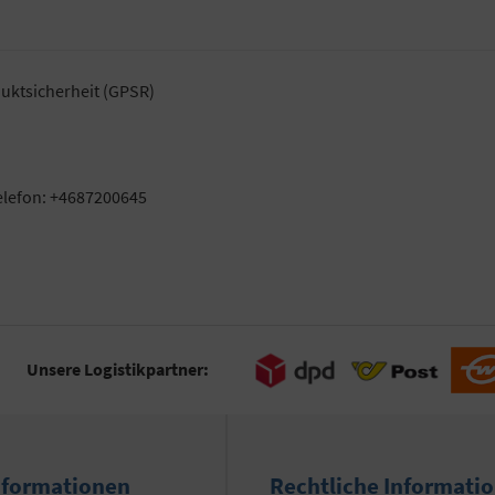
uktsicherheit (GPSR)
elefon: +4687200645
Unsere Logistikpartner:
nformationen
Rechtliche Informati