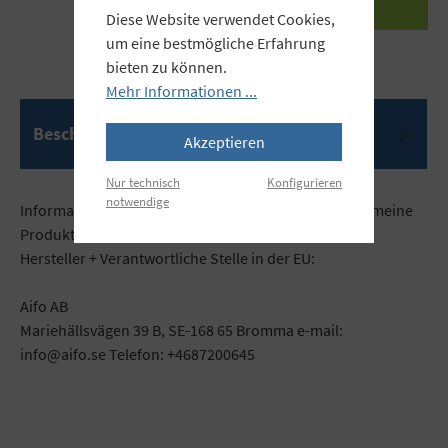
Diese Website verwendet Cookies,
um eine bestmögliche Erfahrung
bieten zu können.
Mehr Informationen ...
Beschreibung
Akzeptieren
Nur technisch
Konfigurieren
notwendige
Informationen gemäß der Verordnung über die allgemeine
Produktsicherheit (GPSR)
Hersteller + Verantwortliche Stelle in der EU:
Aifo AB
Mariehällsvägen 39 B, SE-168 65 Bromma e-mail:
info@aifo.se Telefon: +4687200645