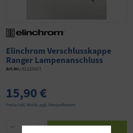
Elinchrom Verschlusskappe
Ranger Lampenanschluss
Art.Nr.:
EL225017
15,90 €
Preise inkl. MwSt. zzgl. Versandkosten
Produkt Anzahl: Gib den gewünschten Wert ein 