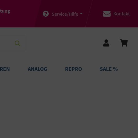
atung
Kontakt
Service/Hilfe
OREN
ANALOG
REPRO
SALE %