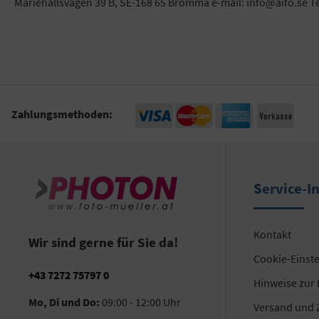
Mariehällsvägen 39 B, SE-168 65 Bromma e-mail: info@aifo.se T
Zahlungsmethoden:
Service-I
Kontakt
Wir sind gerne für Sie da!
Cookie-Einst
+43 7272 75797 0
Hinweise zur
Mo, Di und Do:
09:00 - 12:00 Uhr
Versand und 