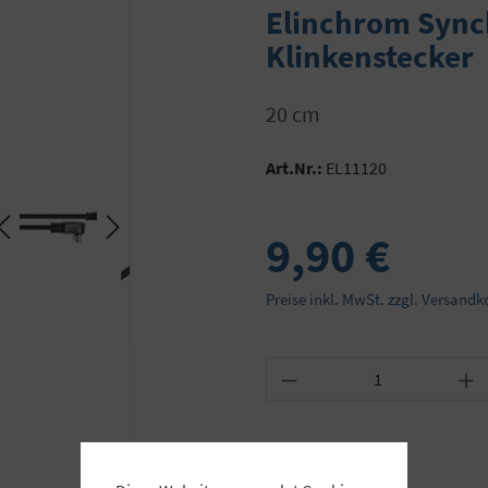
Elinchrom Sync
Klinkenstecker
20 cm
Art.Nr.:
EL11120
9,90 €
Preise inkl. MwSt. zzgl. Versandk
Produkt Anzahl: Gib