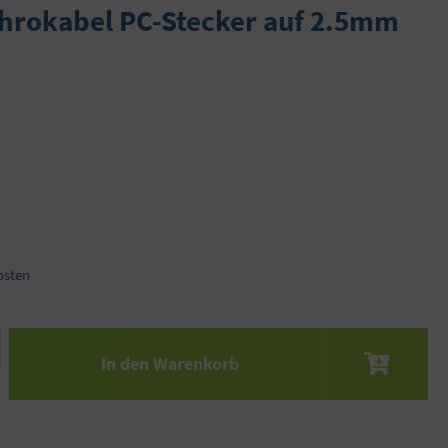
hrokabel PC-Stecker auf 2.5mm
osten
 den gewünschten Wert ein oder benutze die S
In den Warenkorb