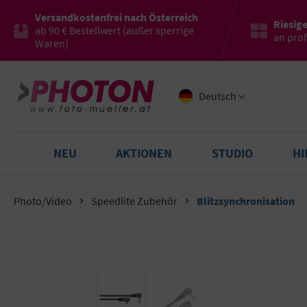
Versandkostenfrei nach Österreich
Riesig
ab 90 € Bestellwert (außer sperrige
an pro
Waren)
Deutsch
NEU
AKTIONEN
STUDIO
H
Photo/Video
Speedlite Zubehör
Blitzsynchronisation
Bildergalerie überspringen