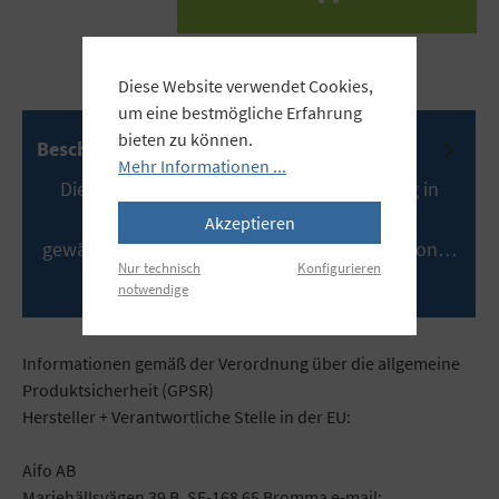
Diese Website verwendet Cookies,
um eine bestmögliche Erfahrung
bieten zu können.
Beschreibung
Mehr Informationen ...
Die zentrale Schirmhalterung, serienmäßig in
jedem EL Kompakt und Lampenkopf
Akzeptieren
gewährleistet automatisch die richtige Position…
Nur technisch
Konfigurieren
Mehr
notwendige
Informationen gemäß der Verordnung über die allgemeine
Produktsicherheit (GPSR)
Hersteller + Verantwortliche Stelle in der EU:
Aifo AB
Mariehällsvägen 39 B, SE-168 65 Bromma e-mail: