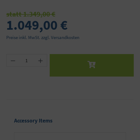
statt 1.349,00 €
1.049,00 €
Preise inkl. MwSt. zzgl. Versandkosten
Produkt Anzahl: Gib den gewünschten Wert ein 
Produktgalerie überspringen
Accessory Items