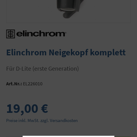
Elinchrom Neigekopf komplett
für D-Lite (erste Generation)
Art.Nr.:
EL226010
19,00 €
Preise inkl. MwSt. zzgl. Versandkosten