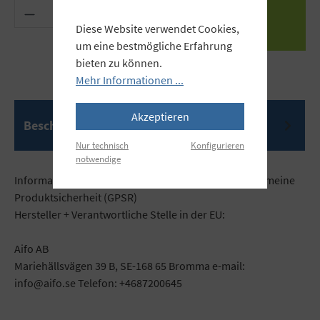
Produkt Anzahl: Gib den gewünschten Wert ein 
Diese Website verwendet Cookies,
um eine bestmögliche Erfahrung
bieten zu können.
Mehr Informationen ...
Akzeptieren
Beschreibung
Nur technisch
Konfigurieren
notwendige
Informationen gemäß der Verordnung über die allgemeine
Produktsicherheit (GPSR)
Hersteller + Verantwortliche Stelle in der EU:
Aifo AB
Mariehällsvägen 39 B, SE-168 65 Bromma e-mail:
info@aifo.se Telefon: +4687200645