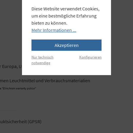
Diese Website verwendet Cookies,
um eine bestmögliche Erfahrung
bieten zu können.
Mehr Informationen ...
Akzeptieren
Nur technisch
Konfigurieren
notwendige
r Europa, UK, USA
ommen Leuchtmittel und Verbrauchsmaterialien
e "Elinchrom warranty police"
uktsicherheit (GPSR)