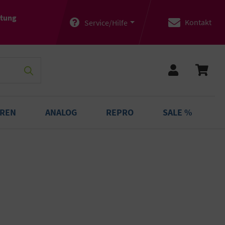
atung
Kontakt
Service/Hilfe
OREN
ANALOG
REPRO
SALE %