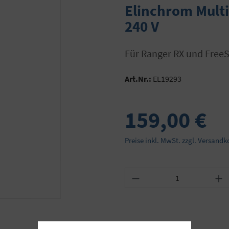
Elinchrom Multi
240 V
für Ranger RX und FreeS
Art.Nr.:
EL19293
159,00 €
Preise inkl. MwSt. zzgl. Versandk
Produkt Anzahl: Gib