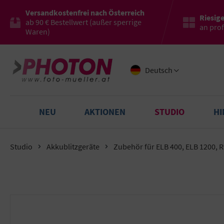
Versandkostenfrei nach Österreich
Riesig
ab 90 € Bestellwert (außer sperrige
an pro
Waren)
Deutsch
NEU
AKTIONEN
STUDIO
H
Studio
Akkublitzgeräte
Zubehör für ELB 400, ELB 1200, 
Bildergalerie überspringen