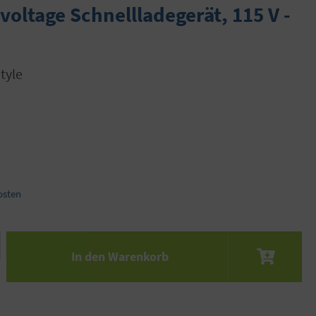
voltage Schnellladegerät, 115 V -
tyle
osten
 den gewünschten Wert ein oder benutze die S
In den Warenkorb