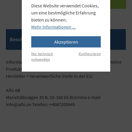
Diese Website verwendet Cookies,
um eine bestmögliche Erfahrung
bieten zu können.
Mehr Informationen ...
Beschreibung
Akzeptieren
Nur technisch
Konfigurieren
notwendige
Informationen gemäß der Verordnung über die allgemeine
Produktsicherheit (GPSR)
Hersteller + Verantwortliche Stelle in der EU:
Aifo AB
Mariehällsvägen 39 B, SE-168 65 Bromma e-mail:
info@aifo.se Telefon: +4687200645