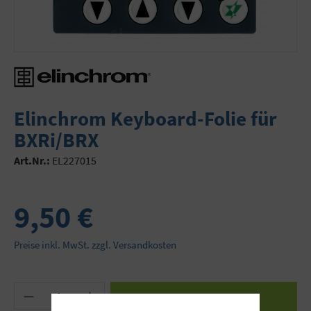
Elinchrom Keyboard-Folie für
BXRi/BRX
Art.Nr.:
EL227015
9,50 €
Preise inkl. MwSt. zzgl. Versandkosten
Produkt Anzahl: Gib den gewünschten Wert ein 