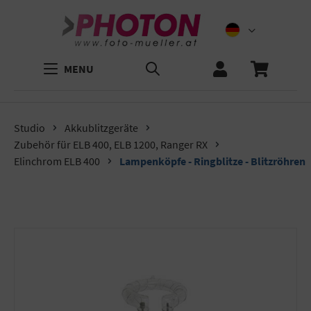
MENU
Studio
Akkublitzgeräte
Zubehör für ELB 400, ELB 1200, Ranger RX
Elinchrom ELB 400
Lampenköpfe - Ringblitze - Blitzröhren
Bildergalerie überspringen