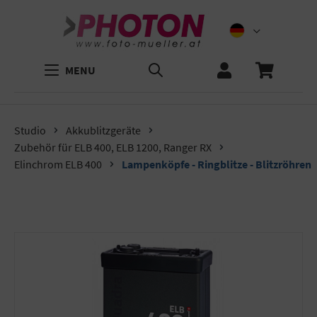
MENU
Studio
Akkublitzgeräte
Zubehör für ELB 400, ELB 1200, Ranger RX
Elinchrom ELB 400
Lampenköpfe - Ringblitze - Blitzröhren
Bildergalerie überspringen