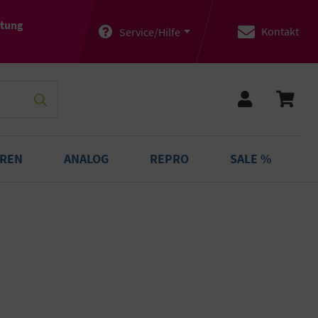
atung
Kontakt
Service/Hilfe
OREN
ANALOG
REPRO
SALE %