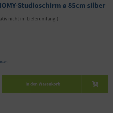
OMY-Studioschirm ø 85cm silber
tativ nicht im Lieferumfang!)
osten
 den gewünschten Wert ein oder benutze die S
In den Warenkorb