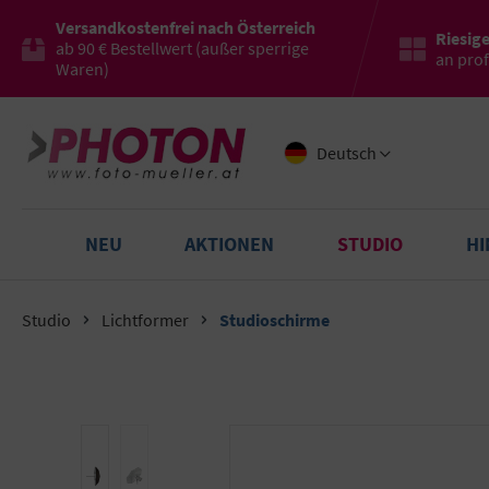
Versandkostenfrei nach Österreich
Riesig
ab 90 € Bestellwert (außer sperrige
an pro
Waren)
Deutsch
NEU
AKTIONEN
STUDIO
H
Studio
Lichtformer
Studioschirme
Bildergalerie überspringen