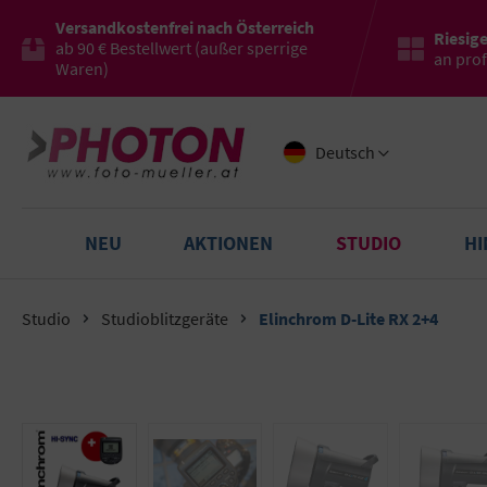
Versandkostenfrei nach Österreich
Riesig
ab 90 € Bestellwert (außer sperrige
an pro
Waren)
Deutsch
NEU
AKTIONEN
STUDIO
H
Studio
Studioblitzgeräte
Elinchrom D-Lite RX 2+4
Bildergalerie überspringen