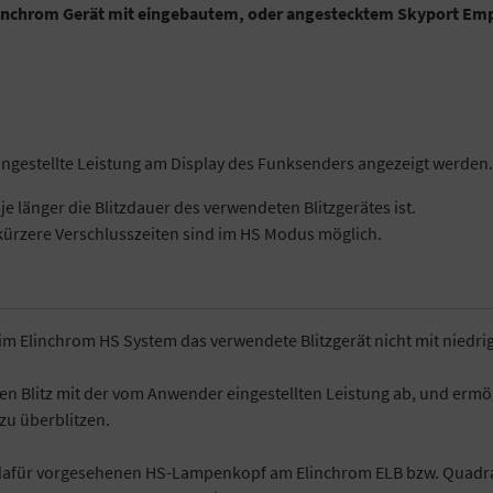
inchrom Gerät mit eingebautem, oder angestecktem Skyport Empfän
ingestellte Leistung am Display des Funksenders angezeigt werden.
e länger die Blitzdauer des verwendeten Blitzgerätes ist.
o kürzere Verschlusszeiten sind im HS Modus möglich.
im Elinchrom HS System das verwendete Blitzgerät nicht mit niedrig
en Blitz mit der vom Anwender eingestellten Leistung ab, und ermö
 zu überblitzen.
a dafür vorgesehenen HS-Lampenkopf am Elinchrom ELB bzw. Quadr