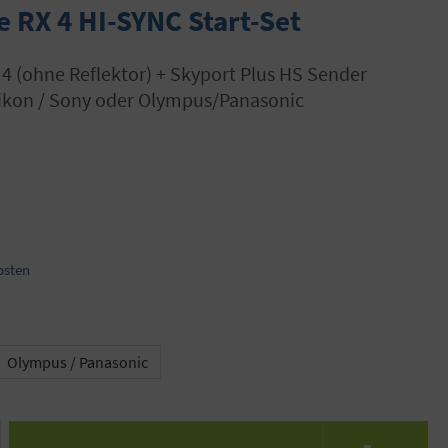
e RX 4 HI-SYNC Start-Set
Nikon / Sony oder Olympus/Panasonic
osten
ählen
Olympus / Panasonic
 den gewünschten Wert ein oder benutze die S