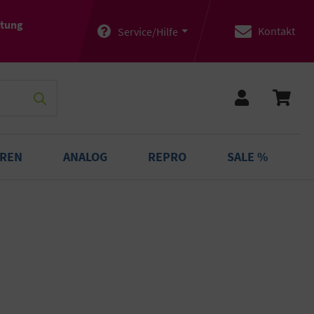
atung
Kontakt
Service/Hilfe
OREN
ANALOG
REPRO
SALE %