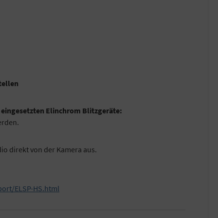
tellen
 eingesetzten Elinchrom Blitzgeräte:
erden.
dio direkt von der Kamera aus.
port/ELSP-HS.html