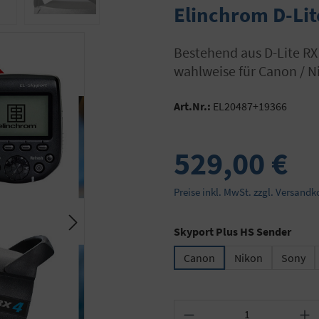
Elinchrom D-Lit
bestehend aus D-Lite RX 4 (ohne Reflektor) + Skyport Plus HS Sender
wahlweise für Canon / 
Art.Nr.:
EL20487+19366
529,00 €
Preise inkl. MwSt. zzgl. Versandk
ausw
Skyport Plus HS Sender
Canon
Nikon
Sony
Produkt Anzahl: Gib