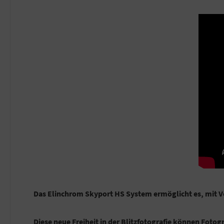
Das Elinchrom Skyport HS System ermöglicht es, mit Ver
Diese neue Freiheit in der Blitzfotografie können Foto