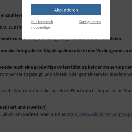
Akzeptieren
einzufrieren
Nur technisch
Konfigurieren
z.B. ELB) zu überblitzen
notwendige
nde zu arbeiten, um eine geringe Schärfentiefe zu erzielen
um das fotografierte Objekt spektakulär in den Vordergrund zu s
 Sender auch eine großartige Unterstützung bei der Steuerung der
chrom Geräte angezeigt, und einzeln oder gemeinsam fernbedient w
iziente Kontrolle über die einzelnen Elinchrom Lichtquellen im Stu
alisiert und erweitert)
 Elinchrom Geräte finden Sie hier:
http://www.elinchrom.com/sup