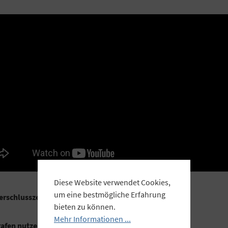
Diese Website verwendet Cookies,
um eine bestmögliche Erfahrung
schlusszeiten bis zu 1/8000s zu fotografieren
.
bieten zu können.
Mehr Informationen ...
grafen nutzen, um