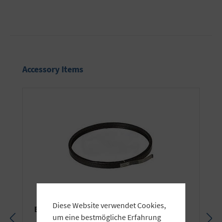
Produktgalerie überspringen
Accessory Items
Diese Website verwendet Cookies,
Elinchrom ø 18cm Filterhalter
um eine bestmögliche Erfahrung