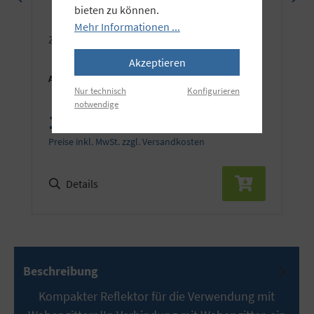
bieten zu können.
Mehr Informationen ...
zur Montage wird Reflektor EL26081 benötigt
Akzeptieren
Art.Nr.:
EL26132
Nur technisch
Konfigurieren
notwendige
10,90 €
Preise inkl. MwSt. zzgl. Versandkosten
Details
Beschreibung
Kompakter Reflektor für die Verwendung mit