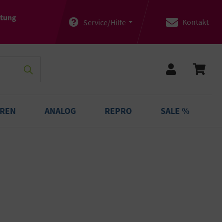
atung
Kontakt
Service/Hilfe
OREN
ANALOG
REPRO
SALE %