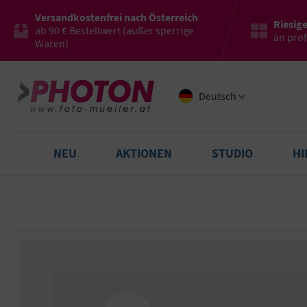
Versandkostenfrei nach Österreich
Riesig
ab 90 € Bestellwert (außer sperrige
an pro
Waren)
Deutsch
NEU
AKTIONEN
STUDIO
H
Bildergalerie überspringen