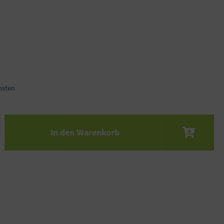
osten
 den gewünschten Wert ein oder benutze die S
In den Warenkorb