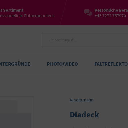
es Sortiment
Persönliche Ber
fessionellem Fotoequipment
+43 7272 757970
INTERGRÜNDE
PHOTO/VIDEO
FALTREFLEKT
Kindermann
Diadeck