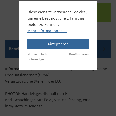
Produkt Anzahl: Gib den gewünschten Wert ein 
Diese Website verwendet Cookies,
um eine bestmögliche Erfahrung
bieten zu können.
Mehr Informationen ...
Akzeptieren
Beschreibung
Nur technisch
Konfigurieren
notwendige
Informationen gemäß der Verordnung über die allgemeine
Produktsicherheit (GPSR)
Verantwortliche Stelle in der EU:
PHOTON Handelsgesellschaft m.b.H
Karl-Schachinger-Straße 2 , A-4070 Eferding, email:
info@foto-mueller.at