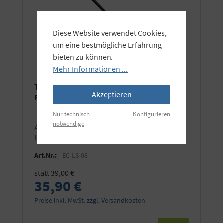
Diese Website verwendet Cookies,
um eine bestmögliche Erfahrung
bieten zu können.
Mehr Informationen ...
Teleskopische Halterung für
Akzeptieren
Faltreflektoren
Nur technisch
Konfigurieren
notwendige
auch für 5-in-1 Reflektoren (ausgenommen
Lastolite Bottletop) geeignet
Art.Nr.:
EC-LS-08
statt 39,00 €
35,90 €
Preise inkl. MwSt. zzgl. Versandkosten