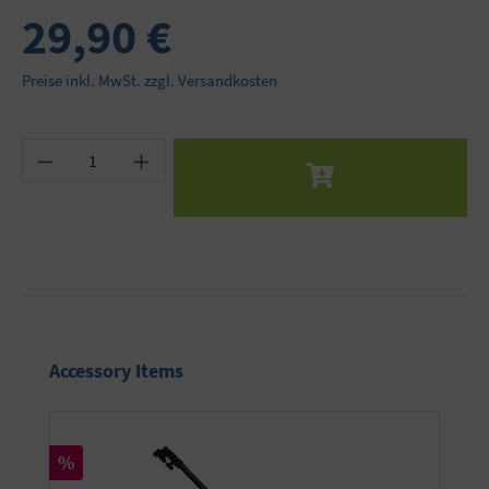
29,90 €
Preise inkl. MwSt. zzgl. Versandkosten
Produkt Anzahl: Gib den gewünschten Wert ein 
Produktgalerie überspringen
Accessory Items
Rabatt
%